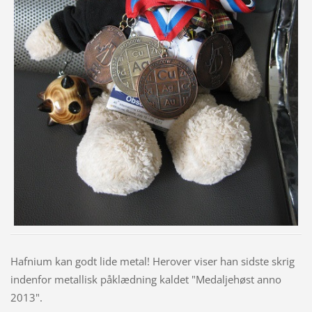
Hafnium kan godt lide metal! Herover viser han sidste skrig
indenfor metallisk påklædning kaldet "Medaljehøst anno
2013".