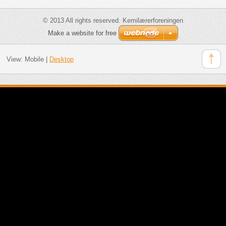
© 2013 All rights reserved. Kemilærerforeningen
Make a website for free
View:
Mobile
|
Desktop